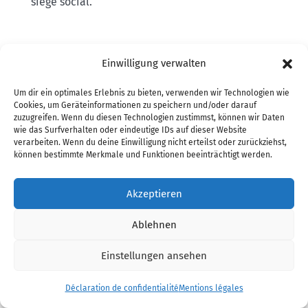
siège social.
8. droit d’opposition
Einwilligung verwalten
Si vos données personnelles sont collectées sur
Um dir ein optimales Erlebnis zu bieten, verwenden wir Technologien wie
Cookies, um Geräteinformationen zu speichern und/oder darauf
la base d’intérêts légitimes conformément à
zuzugreifen. Wenn du diesen Technologien zustimmst, können wir Daten
l’art. 6, al. 1 p. 1 lit. Conformément à l’article 21
wie das Surfverhalten oder eindeutige IDs auf dieser Website
verarbeiten. Wenn du deine Einwilligung nicht erteilst oder zurückziehst,
du RGPD, vous avez le droit de vous opposer au
können bestimmte Merkmale und Funktionen beeinträchtigt werden.
traitement de vos données personnelles pour
des raisons liées à votre situation particulière ou
Akzeptieren
si l’opposition est dirigée contre la publicité
directe. Dans ce dernier cas, vous disposez d’un
Ablehnen
droit d’opposition général qui sera mis en œuvre
Einstellungen ansehen
par nos soins sans indication d’une situation
particulière.
Déclaration de confidentialité
Mentions légales
Si vous souhaitez faire usage de votre droit de